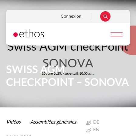
Aller
au
Navigation
Connexion
contenu
secondaire
principal
SWISS AGM
CHECKPOINT – SONOVA
Vidéos
Assemblées générales
DE
EN