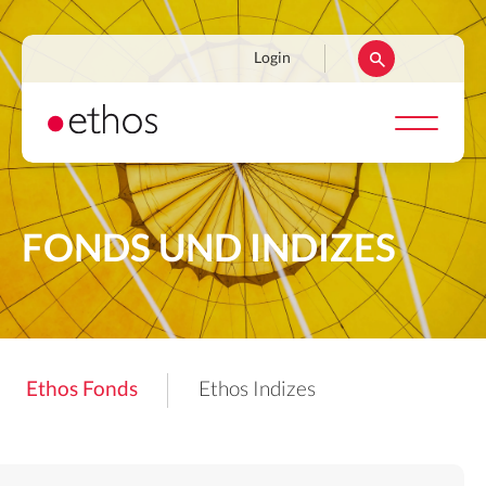
Direkt
zum
Navigation
Login
Inhalt
secondaire
FONDS UND INDIZES
Ethos Fonds
Ethos Indizes