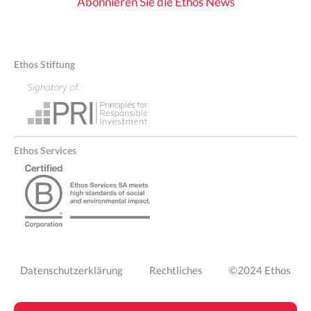
Abonnieren Sie die Ethos News
Ethos Stiftung
Ethos Services
PIED
Datenschutzerklärung
Rechtliches
©2024 Ethos
DE
PAGE